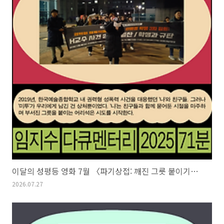
이달의 성평등 영화 7월 〈파기상접: 깨진 그릇 붙이기〉 임지수
2026.07.27